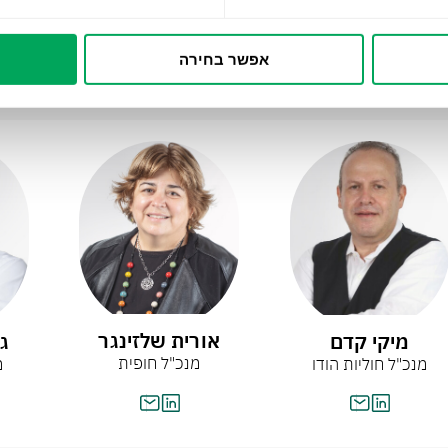
EVP Supply Chain
סמנכ"ל מערכות מידע
Huliot Group
אפשר בחירה
אורית שלזינגר
מיקי קדם
ג
מנכ"ל חופית
מנכ"ל חוליות הודו
מ