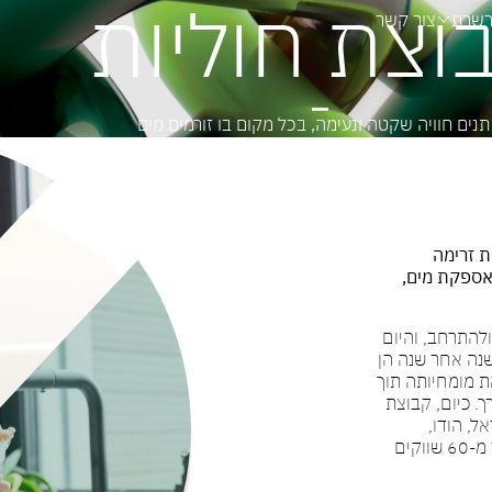
וצת חוליות
רשרת
צור קשר
תנים חוויה שקטה ונעימה, בכל מקום בו זורמים מים
ת זרימה
לאספקת מים,
גדול ולהתרחב, והיום
שנה אחר שנה הן
את מומחיותה תוך
. כיום, קבוצת
ל, הודו,
סלובניה, פורטוגל וגרמניה, ומספקת פתרונות ליותר מ-60 שווקים