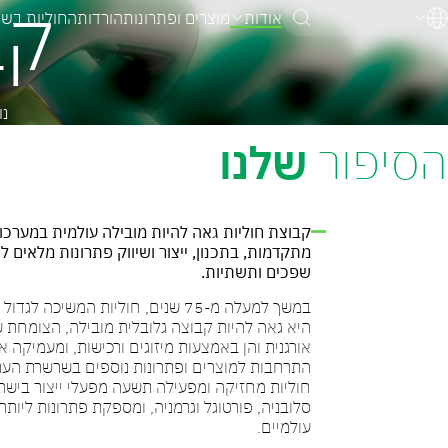
קב
אודות
מוצרים ופתרונות
הורדות
החוליות בש
אנגלית
גרמנית
עברית
נו
הסיפור
שלנו
קבוצת חוליות גאה להיות מובילה עולמית במערכו
מתקדמות, בתכנון, ייצור ושיווק פתרונות מלאים 
שפכים ותשתיות.
במשך למעלה מ-75 שנים, חוליות המשיכה ל
היא גאה להיות קבוצה גלובלית מובילה, הצומחת 
אורגנית והן באמצעות מיזוגים ורכישות, ומעמיקה 
התרחבות למוצרים ופתרונות נוספים בשרשרת הערך
חוליות מחזיקה ומפעילה תשעה מפעלי ייצור בישרא
עולמיים.