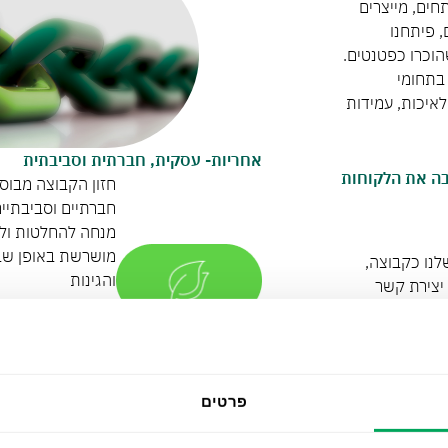
ים, מייצרים
, פיתחנו
שהוכרו כפטנטים.
 בתחומי
איכות, עמידות
אחריות- עסקית, חברתית וסביבתית
 אשר מציבה את הלקוחות
חזון הקבוצה מבוס
חברתיים וסביבתיים
מנחה להחלטות ולפע
מושרשת באופן שבו
נו כקבוצה,
והגינות
 יצירת קשר
ב לצרכי
שמירה על הסביבה ב
חויבות לספק
מוצרים אקולוגיים,
לים.
לקיחת תפקיד פעיל 
ים מענה למגמות בתעשיית הבניה והתשתיות ולצרכי השוק,התהליך מנחה
פרטים
.