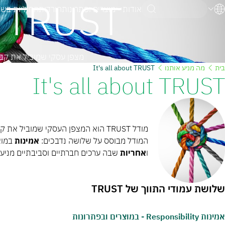
T TRUST
אודות
מוצרים ופתרונות
הורדות
החוליות בש
אנגלית
גרמנית
עברית
מצפן עסקי שמוביל את קבו
בית
מה מניע אותנו
It's all about TRUST
It's all about TRUST
מודל TRUST הוא המצפן העסקי שמוב
המודל מבוסס על שלושה נדבכים:
אמינות
במוצ
ו
אחריות
שבה ערכים חברתיים וסביבתיים מניע
שלושת עמודי התווך של TRUST
אמינות Responsibility - במוצרים ובפתרונות