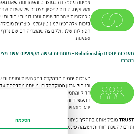
אמינות מתמקדת במוצרים והפתרונות שאנו מפתח
ומשווקים. הודות לניסיון מצטבר של עשרות שנים
טכנולוגיות ייצור חדשניות וטכנולוגיות ייחודיות 
בזכות אלה זכינו למוניטין עולמי כיצרנית מובילה
הפעילות שלנו, ולקבוצה שמוצריה הם שם נרדף ל
ואמינות.
מערכות יחסים Relationship - מומחיות וגישה מקצועיות
במרכז
מערכות יחסים מתמקדת במקצועיות ומומחיות של
ובניהול ארגון ממוקד לקוח. גישתנו מתבססת על
הדוק ומתמשך עם הלקוחות והשותפים שלנו, קש
התעשייה והשוק על מנת להביא ערך מתמשך, ומ
ידע ומומחיות באמצעות הכשרה, ליווי ושירות מעו
TRUST
מוביל אותנו בתהליך פיתוח מוצרים ופתרונות חדשניים הנותנ
הסכמה
ותורם להשגת רווחיות ועוצמה פיננסית לאורך כל שרשרת האספקה ​​שלנו